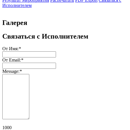
Результат Мероприятия
Распечатать
PDF Export
Связаться с
Исполнителем
Галерея
Связаться с Исполнителем
От Имя:
*
От Email:
*
Message:
*
1000