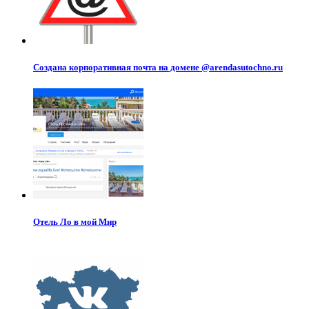
Создана корпоративная почта на домене @arendasutochno.ru
Отель Ло в мой Мир