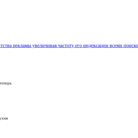
нтства рекламы увеличивая частоту его индексации всеми поиск
теперь.
Кухни