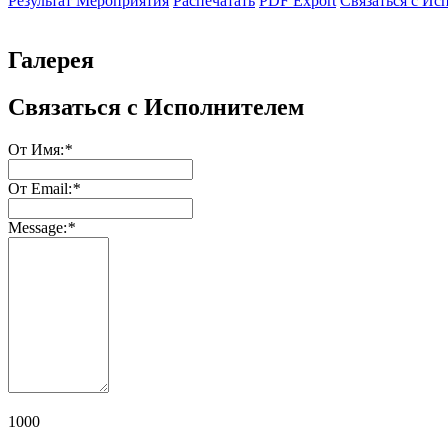
Результат Мероприятия
Распечатать
PDF Export
Связаться с Ис
Галерея
Связаться с Исполнителем
От Имя:
*
От Email:
*
Message:
*
1000