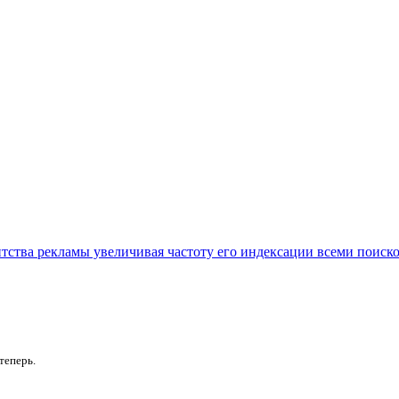
нтства рекламы увеличивая частоту его индексации всеми поиск
теперь.