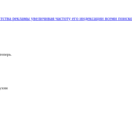
нтства рекламы увеличивая частоту его индексации всеми поиск
теперь.
Кухни