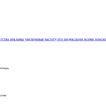
нтства рекламы увеличивая частоту его индексации всеми поиск
теперь.
Кухни