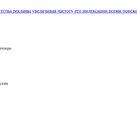
нтства рекламы увеличивая частоту его индексации всеми поиск
теперь.
Кухни