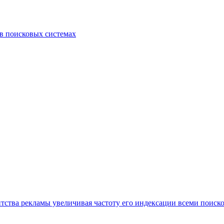
 в поисковых системах
нтства рекламы увеличивая частоту его индексации всеми поиск