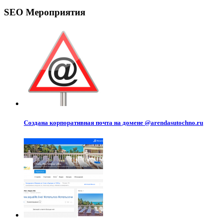
SEO Мероприятия
Создана корпоративная почта на домене @arendasutochno.ru